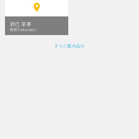
酒巴 菜華
西荻Takeouts!
さらに読み込む