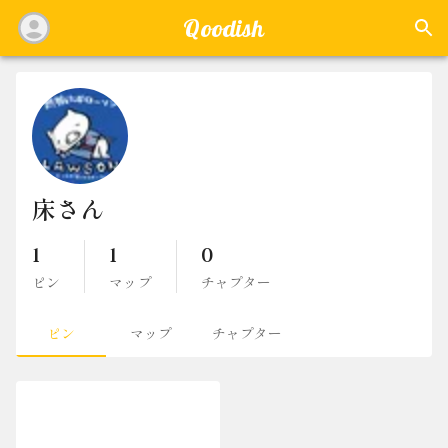
Qoodish
床さん
1
1
0
ピン
マップ
チャプター
ピン
マップ
チャプター