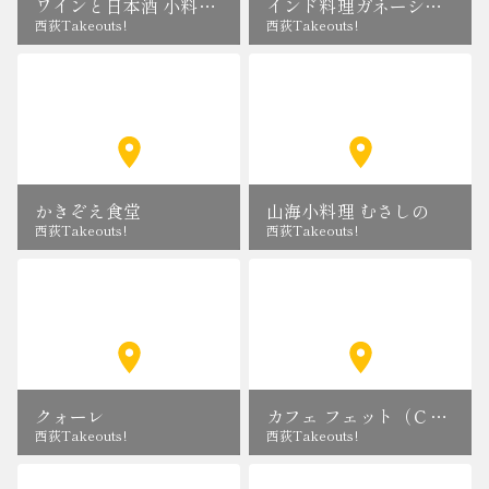
ワインと日本酒 小料理 雨ねこ。
インド料理ガネーシャガル (Ganesha Ghar)
西荻Takeouts!
西荻Takeouts!
かきぞえ食堂
山海小料理 むさしの
西荻Takeouts!
西荻Takeouts!
クォーレ
カフェ フェット（Ｃａｆｅｆｕｅｔ）
西荻Takeouts!
西荻Takeouts!