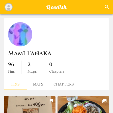
Qoodish
Mami Tanaka
96
2
0
Pins
Maps
Chapters
PINS
MAPS
CHAPTERS