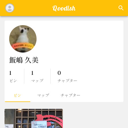
Qoodish
飯嶋 久美
1
1
0
ピン
マップ
チャプター
ピン
マップ
チャプター