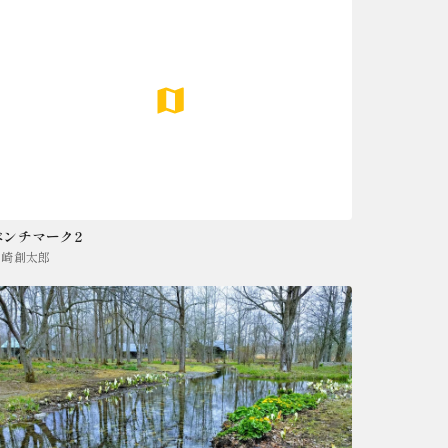
ベンチマーク2
山崎創太郎