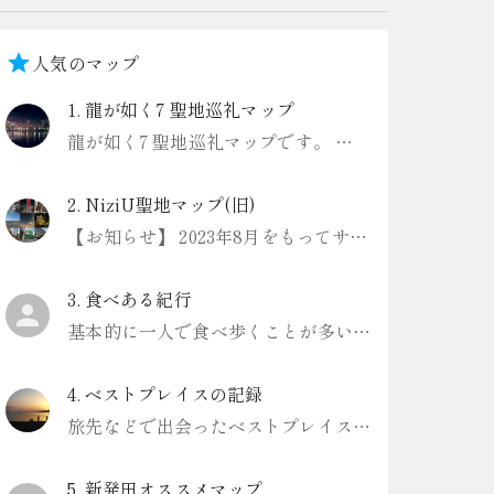
人気のマップ
1
.
龍が如く7 聖地巡礼マップ
龍が如く7 聖地巡礼マップです。 一部、解説にゲーム内のネタバレありますのでお気をつけください。
2
.
NiziU聖地マップ(旧)
【お知らせ】 2023年8月をもってサービスを終了しました Digroundというアプリ内でリニューアル版を作成したので、こちらをご利用ください https://www.diground.com/lp/user
3
.
食べある紀行
基本的に一人で食べ歩くことが多いです。
4
.
ベストプレイスの記録
旅先などで出会ったベストプレイスを記録していきます。
5
.
新発田オススメマップ