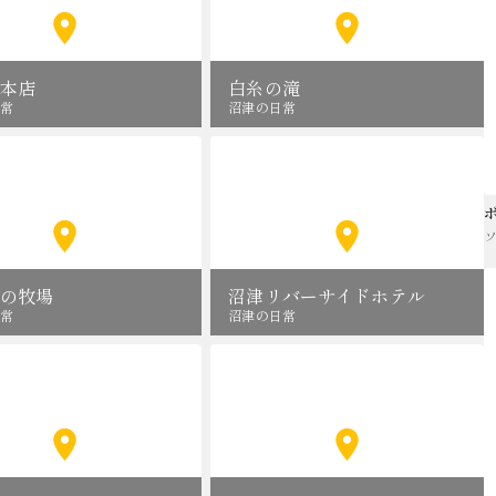
本店
白糸の滝
常
沼津の日常
の牧場
沼津リバーサイドホテル
常
沼津の日常