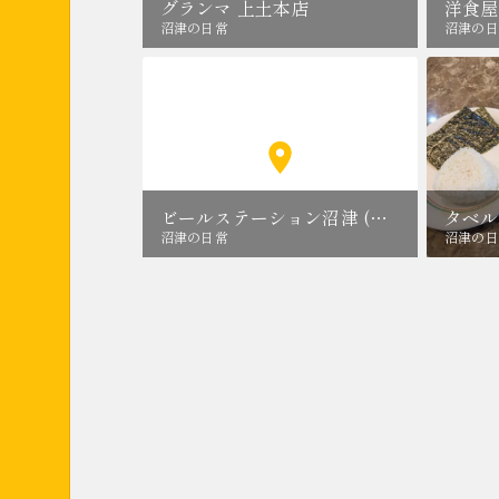
グランマ 上土本店
洋食屋
沼津の日常
沼津の日
ビールステーション沼津 (ベアードビール)
タベル
沼津の日常
沼津の日