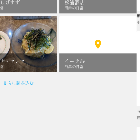
しげすず
松浦酒店
常
沼津の日常
ナ・マンマ
イーラde
常
沼津の日常
さらに読み込む