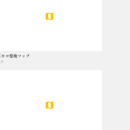
ボカロ聖地マップ
ソラ