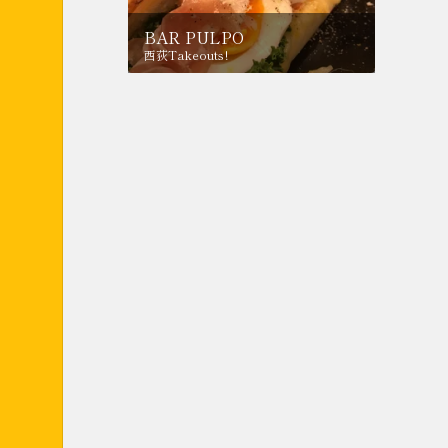
BAR PULPO
西荻Takeouts!