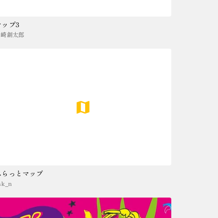
マップ3
山崎創太郎
ふらっとマップ
sk_n