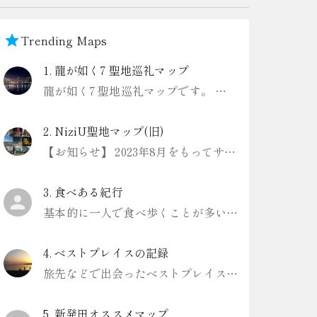
Trending Maps
1
.
龍が如く7 聖地巡礼マップ
龍が如く7 聖地巡礼マップです。 一部、解説にゲーム内のネタバレありますのでお気をつけください。
2
.
NiziU聖地マップ(旧)
【お知らせ】 2023年8月をもってサービスを終了しました Digroundというアプリ内でリニューアル版を作成したので、こちらをご利用ください https://www.diground.com/lp/user
3
.
食べある紀行
基本的に一人で食べ歩くことが多いです。
4
.
ベストプレイスの記録
旅先などで出会ったベストプレイスを記録していきます。
5
.
新発田オススメマップ