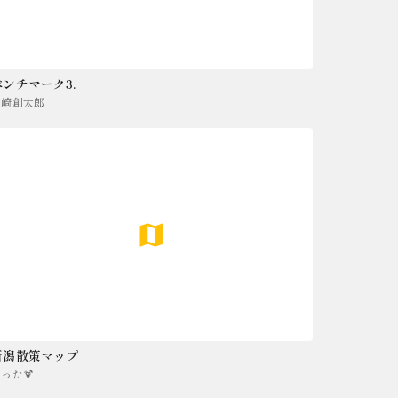
ベンチマーク3.
山崎創太郎
新潟散策マップ
った🍹