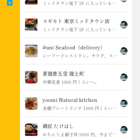
ミッドタウン地下 1F に入っているとんかつ店。14:00 過ぎに行くと 1000 円くらいでとんかつ定食をいただける。肉はとても薄いがまぁ美味しい。
スギモト 東京ミッドタウン店
ミッドタウン地下 1F に入っているお肉の専門店。牛肉重 1000 円ほか。やはり専門店というだけあってかなり美味いし、ミッドタウンに入ってるだけあってやはり仕事が丁寧でとてもよい。六本木だとそこらへんの気取ってるだけで大して美味くもないミーハー居酒屋ランチでも 1000 円はかかるが、同じ料金でこんな満足度の高いランチをいただけていいんですか!?となる。まさに六本木のオアシスである。
#uni Seafood（delivery）
シーフードレストラン。サラダ、スープ、パスタのセットで 880 円。まかない飯っぽい感じではあるがこの界隈ではかなり良心的な価格。昼時は近くのサラリーマンで賑わっている。ペイペイ使えます。
蒼龍唐玉堂 龍土町
中華定食 1000 円くらい〜。
yoomi Natural kitchen
各種プレートランチ 1000 円くらい〜。新鮮な野菜たっぷりでありがたい。
鶏匠 たけはし
めちゃうま親子丼 1000 円。今まで食べた親子丼の中で一番美味しいかもしれない。