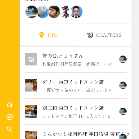
PINS
CHAPTERS
侍の台所 ようざん
和風創作料理居酒屋。唐揚げ、ハンバーグほか 1000 円のランチがいろいろ。全体的に美味いのだが、たまに「なんでこの組み合わせしようと思ったの！？」という感じの不思議な創作料理が出てきて刺激的。ペイペイ使えます。
デリー 東京ミッドタウン店
上野で大人気のカレー店がミッドタウンにもあった。ミッドタウンセット 1300 円くらいほか。タンドリーチキンなどとても美味しいがとても辛い。
鶏三和 東京ミッドタウン店
ミッドタウン地下 1F に入っている親子丼店。親子丼 900 円くらい。名古屋コーチンがこりこりしててやみつきになる。
とんかつと豚肉料理 平田牧場 東京ミッド